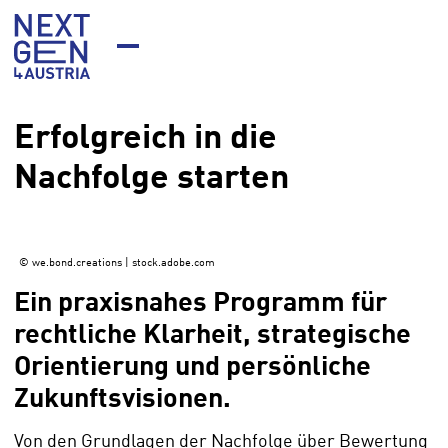
Zum
Zur
Zum
Inhalt
Hauptnavigation
Footer
springen
springen
springen
Erfolgreich in die
Nachfolge starten
©
we.bond.creations | stock.adobe.com
Ein praxisnahes Programm für
rechtliche Klarheit, strategische
Orientierung und persönliche
Zukunftsvisionen.
Von den Grundlagen der Nachfolge über Bewertung